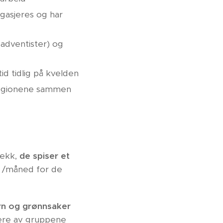
gasjeres og har
adventister) og
id tidlig på kvelden
 regionene sammen
rekk,
de spiser et
gr /måned for de
orn og grønnsaker
flere av gruppene