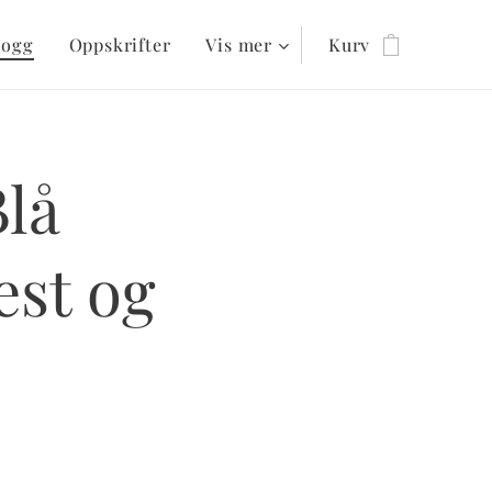
logg
Oppskrifter
Vis mer
Kurv
Blå
est og