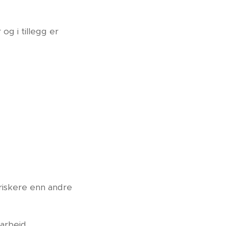
g i tillegg er
friskere enn andre
sarbeid