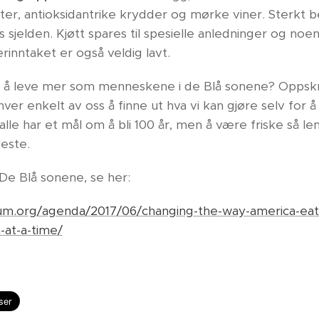
ter, antioksidantrike krydder og mørke viner. Sterkt 
 sjelden. Kjøtt spares til spesielle anledninger og noen 
rinntaket er også veldig lavt.
or å leve mer som menneskene i de Blå sonene? Oppskr
ver enkelt av oss å finne ut hva vi kan gjøre selv for å h
 alle har et mål om å bli 100 år, men å være friske så l
leste.
De Blå sonene, se her:
um.org/agenda/2017/06/changing-the-way-america-ea
at-a-time/