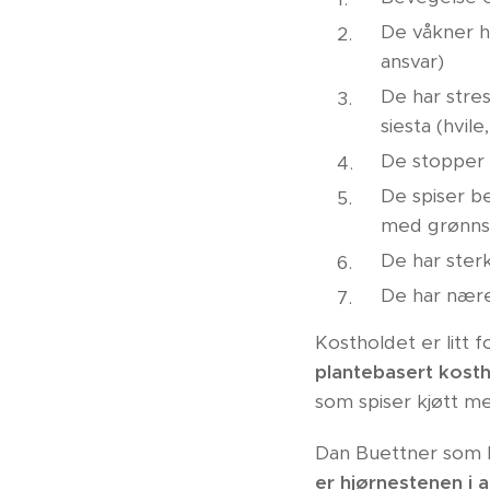
De våkner h
ansvar)
De har stre
siesta (hvile
De stopper å
De spiser b
med grønnsak
De har ster
De har nære
Kostholdet er litt f
plantebasert kost
som spiser kjøtt m
Dan Buettner som h
er hjørnestenen i 