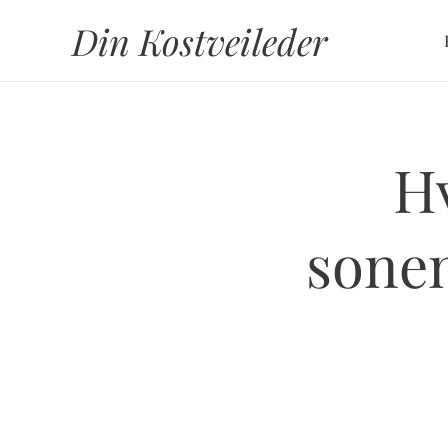
Din Kostveileder
Hv
sonen