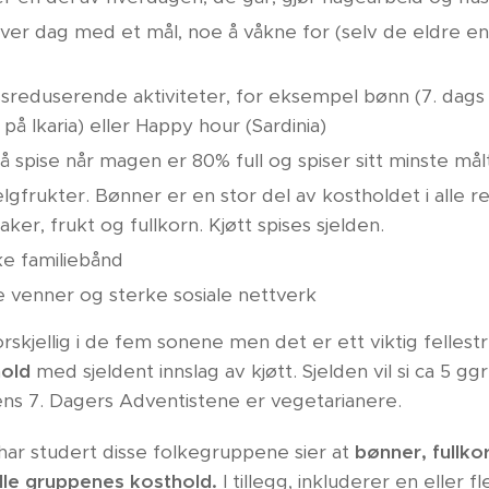
ver dag med et mål, noe å våkne for (selv de eldre en
ssreduserende aktiviteter, for eksempel bønn (7. dags 
, på Ikaria) eller Happy hour (Sardinia)
 spise når magen er 80% full og spiser sitt minste målt
elgfrukter. Bønner er en stor del av kostholdet i alle
er, frukt og fullkorn. Kjøtt spises sjelden.
ke familiebånd
 venner og sterke sosiale nettverk
orskjellig i de fem sonene men det er ett viktig fellest
hold
med sjeldent innslag av kjøtt. Sjelden vil si ca 5 g
ens 7. Dagers Adventistene er vegetarianere.
ar studert disse folkegruppene sier at
bønner, fullk
alle gruppenes kosthold.
I tillegg, inkluderer en eller 