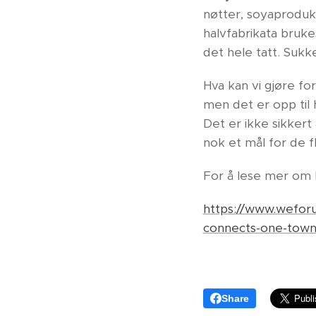
nøtter, soyaproduk
halvfabrikata brukes
det hele tatt. Sukke
Hva kan vi gjøre f
men det er opp til h
Det er ikke sikkert
nok et mål for de f
For å lese mer om 
https://www.wefor
connects-one-town-
Share