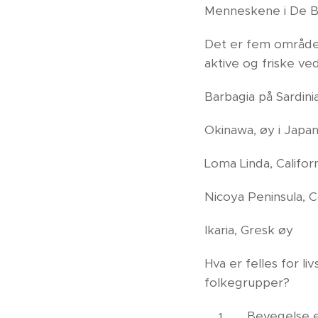
Menneskene i De Blå
Det er fem områder 
aktive og friske v
Barbagia på Sardinia,
Okinawa, øy i Japa
Loma Linda, Californ
Nicoya Peninsula, C
Ikaria, Gresk øy
Hva er felles for l
folkegrupper?
Bevegelse e