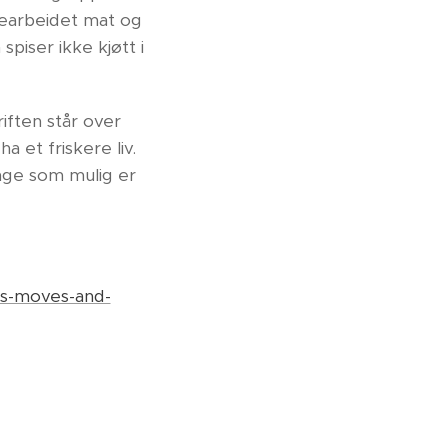
bearbeidet mat og
spiser ikke kjøtt i
iften står over
a et friskere liv.
enge som mulig er
ts-moves-and-