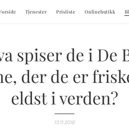
Forside
Tjenester
Prisliste
Onlinebutikk
B
a spiser de i De 
e, der de er frisk
eldst i verden?
13.11.2018