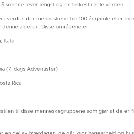
 sonene lever lengst og er friskest i hele verden.
i verden der menneskene blir 100 år gamle eller mer o
ed denne alderen. Disse områdene er:
 Italia
n
ia (7. dags Adventister)
osta Rica
ivsstilen til disse menneskegruppene som gjør at de er 
r en del av hverdagen, de går, gjør hagearbeid og hu