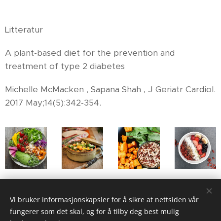
Litteratur
A plant-based diet for the prevention and
treatment of type 2 diabetes
Michelle McMacken , Sapana Shah , J Geriatr Cardiol.
2017 May;14(5):342-354.
Vi bruker informasjonskapsler for å sikre at nettsiden vår
Share
fungerer som det skal, og for å tilby deg best mulig