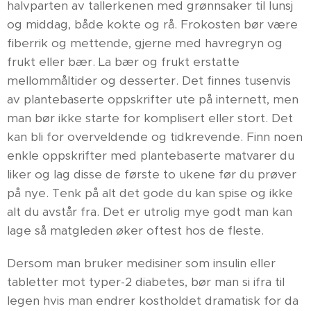
halvparten av tallerkenen med grønnsaker til lunsj
og middag, både kokte og rå. Frokosten bør være
fiberrik og mettende, gjerne med havregryn og
frukt eller bær. La bær og frukt erstatte
mellommåltider og desserter. Det finnes tusenvis
av plantebaserte oppskrifter ute på internett, men
man bør ikke starte for komplisert eller stort. Det
kan bli for overveldende og tidkrevende. Finn noen
enkle oppskrifter med plantebaserte matvarer du
liker og lag disse de første to ukene før du prøver
på nye. Tenk på alt det gode du kan spise og ikke
alt du avstår fra. Det er utrolig mye godt man kan
lage så matgleden øker oftest hos de fleste.
Dersom man bruker medisiner som insulin eller
tabletter mot typer-2 diabetes, bør man si ifra til
legen hvis man endrer kostholdet dramatisk for da