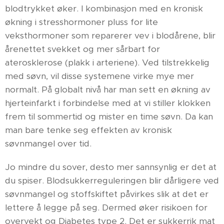
blodtrykket øker. I kombinasjon med en kronisk
økning i stresshormoner pluss for lite
veksthormoner som reparerer vev i blodårene, blir
årenettet svekket og mer sårbart for
aterosklerose (plakk i arteriene). Ved tilstrekkelig
med søvn, vil disse systemene virke mye mer
normalt. På globalt nivå har man sett en økning av
hjerteinfarkt i forbindelse med at vi stiller klokken
frem til sommertid og mister en time søvn. Da kan
man bare tenke seg effekten av kronisk
søvnmangel over tid.
Jo mindre du sover, desto mer sannsynlig er det at
du spiser. Blodsukkerreguleringen blir dårligere ved
søvnmangel og stoffskiftet påvirkes slik at det er
lettere å legge på seg. Dermed øker risikoen for
overvekt og Diabetes type 2. Det er sukkerrik mat